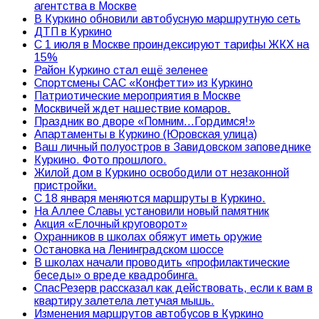
агентства в Москве
В Куркино обновили автобусную маршрутную сеть
ДТП в Куркино
С 1 июля в Москве проиндексируют тарифы ЖКХ на
15%
Район Куркино стал ещё зеленее
Спортсмены САС «Конфетти» из Куркино
Патриотические мероприятия в Москве
Москвичей ждет нашествие комаров.
Праздник во дворе «Помним…Гордимся!»
Апартаменты в Куркино (Юровская улица)
Ваш личный полуостров в Завидовском заповеднике
Куркино. Фото прошлого.
Жилой дом в Куркино освободили от незаконной
пристройки.
С 18 января меняются маршруты в Куркино.
На Аллее Славы установили новый памятник
Акция «Елочный круговорот»
Охранников в школах обяжут иметь оружие
Остановка на Ленинградском шоссе
В школах начали проводить «профилактические
беседы» о вреде квадробинга.
СпасРезерв рассказал как действовать, если к вам в
квартиру залетела летучая мышь.
Изменения маршрутов автобусов в Куркино