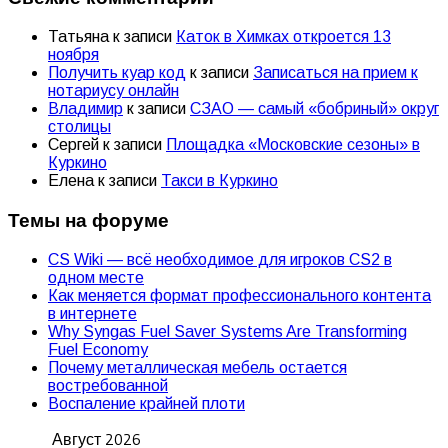
Татьяна
к записи
Каток в Химках откроется 13
ноября
Получить куар код
к записи
Записаться на прием к
нотариусу онлайн
Владимир
к записи
СЗАО — самый «бобриный» округ
столицы
Сергей
к записи
Площадка «Московские сезоны» в
Куркино
Елена
к записи
Такси в Куркино
Темы на форуме
CS Wiki — всё необходимое для игроков CS2 в
одном месте
Как меняется формат профессионального контента
в интернете
Why Syngas Fuel Saver Systems Are Transforming
Fuel Economy
Почему металлическая мебель остается
востребованной
Воспаление крайней плоти
Август 2026