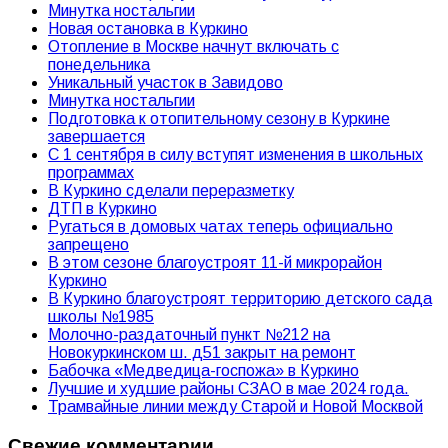
Минутка ностальгии
Новая остановка в Куркино
Отопление в Москве начнут включать с
понедельника
Уникальный участок в Завидово
Минутка ностальгии
Подготовка к отопительному сезону в Куркине
завершается
С 1 сентября в силу вступят изменения в школьных
программах
В Куркино сделали переразметку
ДТП в Куркино
Ругаться в домовых чатах теперь официально
запрещено
В этом сезоне благоустроят 11-й микрорайон
Куркино
В Куркино благоустроят территорию детского сада
школы №1985
Молочно-раздаточный пункт №212 на
Новокуркинском ш. д51 закрыт на ремонт
Бабочка «Медведица-госпожа» в Куркино
Лучшие и худшие районы СЗАО в мае 2024 года.
Трамвайные линии между Старой и Новой Москвой
Свежие комментарии