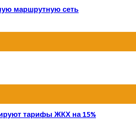
ную маршрутную сеть
сируют тарифы ЖКХ на 15%