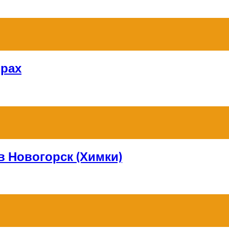
орах
в Новогорск (Химки)