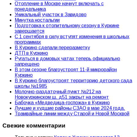
Отопление в Москве начнут включать с
понедельника
Уникальный участок в Завидово
Минутка ностальгии
Подготовка к отопительному сезону в Куркине
завершается
С 1 сентября в силу вступят изменения в школьных
программах
В Куркино сделали переразметку
ДТП в Куркино
Ругаться в домовых чатах теперь официально
запрещено
В этом сезоне благоустроят 11-й микрорайон
Куркино
В Куркино благоустроят территорию детского сада
школы №1985
Молочно-раздаточный пункт №212 на
Новокуркинском ш. д51 закрыт на ремонт
Бабочка «Медведица-госпожа» в Куркино
Лучшие и худшие районы СЗАО в мае 2024 года.
Трамвайные линии между Старой и Новой Москвой
Свежие комментарии