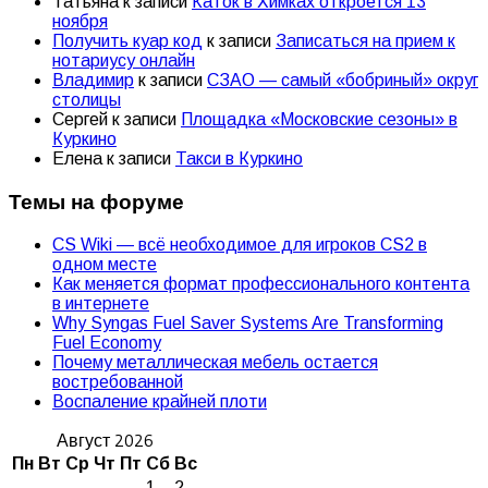
Татьяна
к записи
Каток в Химках откроется 13
ноября
Получить куар код
к записи
Записаться на прием к
нотариусу онлайн
Владимир
к записи
СЗАО — самый «бобриный» округ
столицы
Сергей
к записи
Площадка «Московские сезоны» в
Куркино
Елена
к записи
Такси в Куркино
Темы на форуме
CS Wiki — всё необходимое для игроков CS2 в
одном месте
Как меняется формат профессионального контента
в интернете
Why Syngas Fuel Saver Systems Are Transforming
Fuel Economy
Почему металлическая мебель остается
востребованной
Воспаление крайней плоти
Август 2026
Пн
Вт
Ср
Чт
Пт
Сб
Вс
1
2