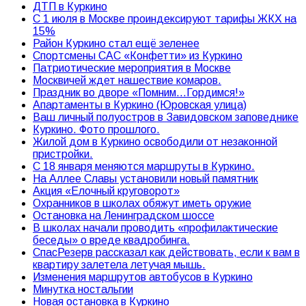
ДТП в Куркино
С 1 июля в Москве проиндексируют тарифы ЖКХ на
15%
Район Куркино стал ещё зеленее
Спортсмены САС «Конфетти» из Куркино
Патриотические мероприятия в Москве
Москвичей ждет нашествие комаров.
Праздник во дворе «Помним…Гордимся!»
Апартаменты в Куркино (Юровская улица)
Ваш личный полуостров в Завидовском заповеднике
Куркино. Фото прошлого.
Жилой дом в Куркино освободили от незаконной
пристройки.
С 18 января меняются маршруты в Куркино.
На Аллее Славы установили новый памятник
Акция «Елочный круговорот»
Охранников в школах обяжут иметь оружие
Остановка на Ленинградском шоссе
В школах начали проводить «профилактические
беседы» о вреде квадробинга.
СпасРезерв рассказал как действовать, если к вам в
квартиру залетела летучая мышь.
Изменения маршрутов автобусов в Куркино
Минутка ностальгии
Новая остановка в Куркино