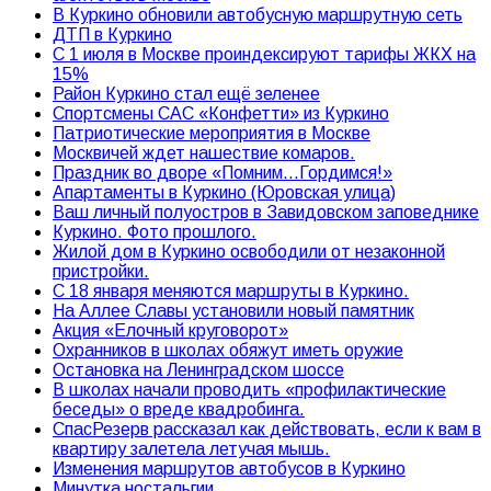
В Куркино обновили автобусную маршрутную сеть
ДТП в Куркино
С 1 июля в Москве проиндексируют тарифы ЖКХ на
15%
Район Куркино стал ещё зеленее
Спортсмены САС «Конфетти» из Куркино
Патриотические мероприятия в Москве
Москвичей ждет нашествие комаров.
Праздник во дворе «Помним…Гордимся!»
Апартаменты в Куркино (Юровская улица)
Ваш личный полуостров в Завидовском заповеднике
Куркино. Фото прошлого.
Жилой дом в Куркино освободили от незаконной
пристройки.
С 18 января меняются маршруты в Куркино.
На Аллее Славы установили новый памятник
Акция «Елочный круговорот»
Охранников в школах обяжут иметь оружие
Остановка на Ленинградском шоссе
В школах начали проводить «профилактические
беседы» о вреде квадробинга.
СпасРезерв рассказал как действовать, если к вам в
квартиру залетела летучая мышь.
Изменения маршрутов автобусов в Куркино
Минутка ностальгии