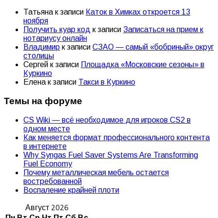
Татьяна
к записи
Каток в Химках откроется 13
ноября
Получить куар код
к записи
Записаться на прием к
нотариусу онлайн
Владимир
к записи
СЗАО — самый «бобриный» округ
столицы
Сергей
к записи
Площадка «Московские сезоны» в
Куркино
Елена
к записи
Такси в Куркино
Темы на форуме
CS Wiki — всё необходимое для игроков CS2 в
одном месте
Как меняется формат профессионального контента
в интернете
Why Syngas Fuel Saver Systems Are Transforming
Fuel Economy
Почему металлическая мебель остается
востребованной
Воспаление крайней плоти
Август 2026
Пн
Вт
Ср
Чт
Пт
Сб
Вс