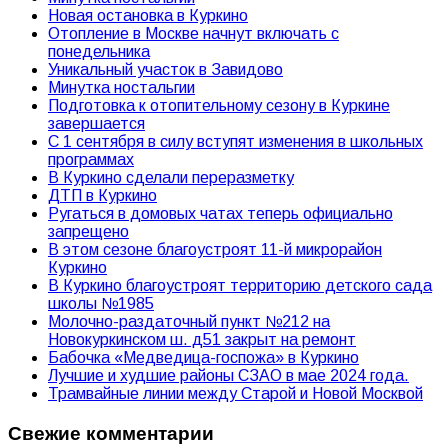
Новая остановка в Куркино
Отопление в Москве начнут включать с
понедельника
Уникальный участок в Завидово
Минутка ностальгии
Подготовка к отопительному сезону в Куркине
завершается
С 1 сентября в силу вступят изменения в школьных
программах
В Куркино сделали переразметку
ДТП в Куркино
Ругаться в домовых чатах теперь официально
запрещено
В этом сезоне благоустроят 11-й микрорайон
Куркино
В Куркино благоустроят территорию детского сада
школы №1985
Молочно-раздаточный пункт №212 на
Новокуркинском ш. д51 закрыт на ремонт
Бабочка «Медведица-госпожа» в Куркино
Лучшие и худшие районы СЗАО в мае 2024 года.
Трамвайные линии между Старой и Новой Москвой
Свежие комментарии