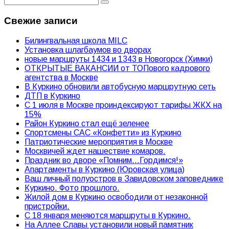
Свежие записи
Билингвальная школа MILC
Установка шлагбаумов во дворах
новые маршруты 1434 и 1343 в Новогорск (Химки)
ОТКРЫТЫЕ ВАКАНСИИ от ТОПового кадрового
агентства в Москве
В Куркино обновили автобусную маршрутную сеть
ДТП в Куркино
С 1 июля в Москве проиндексируют тарифы ЖКХ на
15%
Район Куркино стал ещё зеленее
Спортсмены САС «Конфетти» из Куркино
Патриотические мероприятия в Москве
Москвичей ждет нашествие комаров.
Праздник во дворе «Помним…Гордимся!»
Апартаменты в Куркино (Юровская улица)
Ваш личный полуостров в Завидовском заповеднике
Куркино. Фото прошлого.
Жилой дом в Куркино освободили от незаконной
пристройки.
С 18 января меняются маршруты в Куркино.
На Аллее Славы установили новый памятник