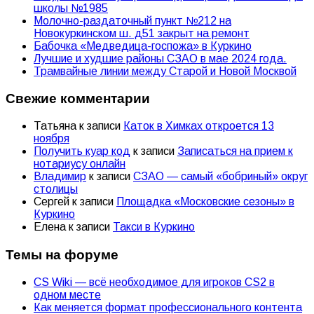
школы №1985
Молочно-раздаточный пункт №212 на
Новокуркинском ш. д51 закрыт на ремонт
Бабочка «Медведица-госпожа» в Куркино
Лучшие и худшие районы СЗАО в мае 2024 года.
Трамвайные линии между Старой и Новой Москвой
Свежие комментарии
Татьяна
к записи
Каток в Химках откроется 13
ноября
Получить куар код
к записи
Записаться на прием к
нотариусу онлайн
Владимир
к записи
СЗАО — самый «бобриный» округ
столицы
Сергей
к записи
Площадка «Московские сезоны» в
Куркино
Елена
к записи
Такси в Куркино
Темы на форуме
CS Wiki — всё необходимое для игроков CS2 в
одном месте
Как меняется формат профессионального контента