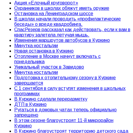
Акция «Елочный круговорот»
Охранников в школах обяжут иметь оружие
Остановка на Ленинградском шоссе
В школах начали проводить «профилактические
беседы» о вреде квадробинга.
СпасРезерв рассказал как действовать, если к вам в
квартиру залетела летучая мышь.
Изменения маршрутов автобусов в Куркино
Минутка ностальгии
Новая остановка в Куркино
Отопление в Москве начнут включать с
понедельника
Уникальный участок в Завидово
Минутка ностальгии
Подготовка к отопительному сезону в Куркине
завершается
С 1 сентября в силу вступят изменения в школьных
программах
В Куркино сделали переразметку
ДТП в Куркино
Ругаться в домовых чатах теперь официально
запрещено
В этом сезоне благоустроят 11-й микрорайон
Куркино
В Куркино благоустроят территорию детского сада