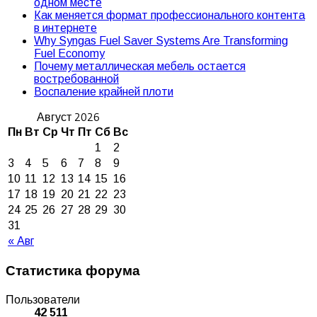
одном месте
Как меняется формат профессионального контента
в интернете
Why Syngas Fuel Saver Systems Are Transforming
Fuel Economy
Почему металлическая мебель остается
востребованной
Воспаление крайней плоти
Август 2026
Пн
Вт
Ср
Чт
Пт
Сб
Вс
1
2
3
4
5
6
7
8
9
10
11
12
13
14
15
16
17
18
19
20
21
22
23
24
25
26
27
28
29
30
31
« Авг
Статистика форума
Пользователи
42 511