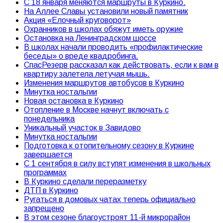
С 18 января меняются маршруты в Куркино.
На Аллее Славы установили новый памятник
Акция «Елочный круговорот»
Охранников в школах обяжут иметь оружие
Остановка на Ленинградском шоссе
В школах начали проводить «профилактические
беседы» о вреде квадробинга.
СпасРезерв рассказал как действовать, если к вам в
квартиру залетела летучая мышь.
Изменения маршрутов автобусов в Куркино
Минутка ностальгии
Новая остановка в Куркино
Отопление в Москве начнут включать с
понедельника
Уникальный участок в Завидово
Минутка ностальгии
Подготовка к отопительному сезону в Куркине
завершается
С 1 сентября в силу вступят изменения в школьных
программах
В Куркино сделали переразметку
ДТП в Куркино
Ругаться в домовых чатах теперь официально
запрещено
В этом сезоне благоустроят 11-й микрорайон