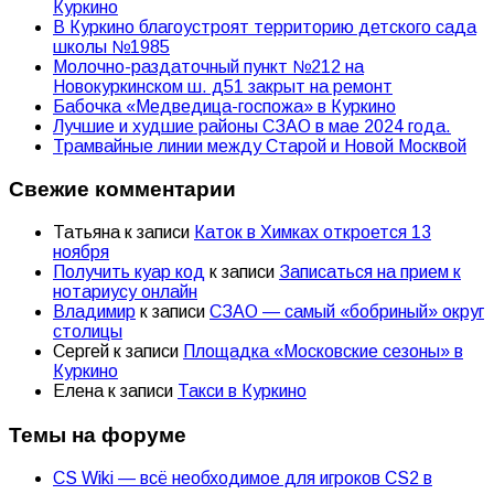
Куркино
В Куркино благоустроят территорию детского сада
школы №1985
Молочно-раздаточный пункт №212 на
Новокуркинском ш. д51 закрыт на ремонт
Бабочка «Медведица-госпожа» в Куркино
Лучшие и худшие районы СЗАО в мае 2024 года.
Трамвайные линии между Старой и Новой Москвой
Свежие комментарии
Татьяна
к записи
Каток в Химках откроется 13
ноября
Получить куар код
к записи
Записаться на прием к
нотариусу онлайн
Владимир
к записи
СЗАО — самый «бобриный» округ
столицы
Сергей
к записи
Площадка «Московские сезоны» в
Куркино
Елена
к записи
Такси в Куркино
Темы на форуме
CS Wiki — всё необходимое для игроков CS2 в