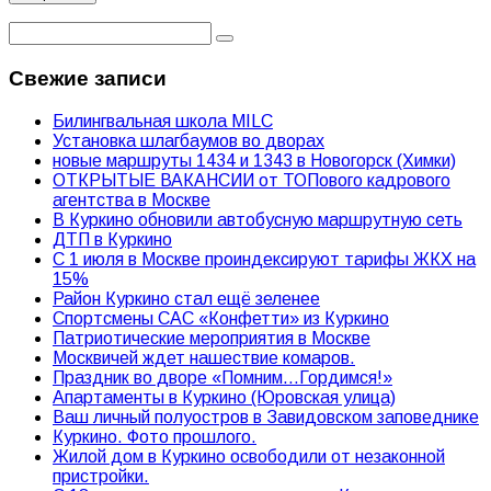
Свежие записи
Билингвальная школа MILC
Установка шлагбаумов во дворах
новые маршруты 1434 и 1343 в Новогорск (Химки)
ОТКРЫТЫЕ ВАКАНСИИ от ТОПового кадрового
агентства в Москве
В Куркино обновили автобусную маршрутную сеть
ДТП в Куркино
С 1 июля в Москве проиндексируют тарифы ЖКХ на
15%
Район Куркино стал ещё зеленее
Спортсмены САС «Конфетти» из Куркино
Патриотические мероприятия в Москве
Москвичей ждет нашествие комаров.
Праздник во дворе «Помним…Гордимся!»
Апартаменты в Куркино (Юровская улица)
Ваш личный полуостров в Завидовском заповеднике
Куркино. Фото прошлого.
Жилой дом в Куркино освободили от незаконной
пристройки.