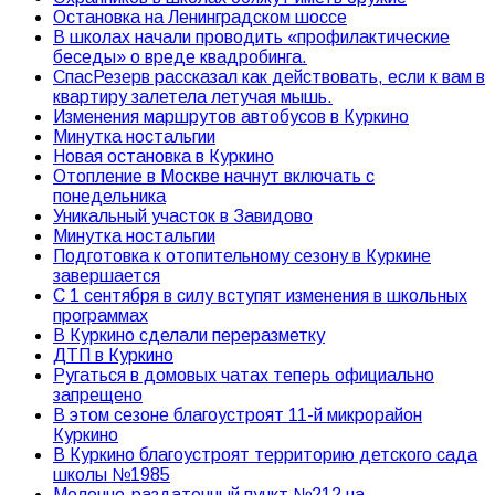
Остановка на Ленинградском шоссе
В школах начали проводить «профилактические
беседы» о вреде квадробинга.
СпасРезерв рассказал как действовать, если к вам в
квартиру залетела летучая мышь.
Изменения маршрутов автобусов в Куркино
Минутка ностальгии
Новая остановка в Куркино
Отопление в Москве начнут включать с
понедельника
Уникальный участок в Завидово
Минутка ностальгии
Подготовка к отопительному сезону в Куркине
завершается
С 1 сентября в силу вступят изменения в школьных
программах
В Куркино сделали переразметку
ДТП в Куркино
Ругаться в домовых чатах теперь официально
запрещено
В этом сезоне благоустроят 11-й микрорайон
Куркино
В Куркино благоустроят территорию детского сада
школы №1985
Молочно-раздаточный пункт №212 на