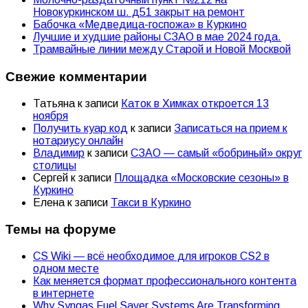
Новокуркинском ш. д51 закрыт на ремонт
Бабочка «Медведица-госпожа» в Куркино
Лучшие и худшие районы СЗАО в мае 2024 года.
Трамвайные линии между Старой и Новой Москвой
Свежие комментарии
Татьяна
к записи
Каток в Химках откроется 13
ноября
Получить куар код
к записи
Записаться на прием к
нотариусу онлайн
Владимир
к записи
СЗАО — самый «бобриный» округ
столицы
Сергей
к записи
Площадка «Московские сезоны» в
Куркино
Елена
к записи
Такси в Куркино
Темы на форуме
CS Wiki — всё необходимое для игроков CS2 в
одном месте
Как меняется формат профессионального контента
в интернете
Why Syngas Fuel Saver Systems Are Transforming