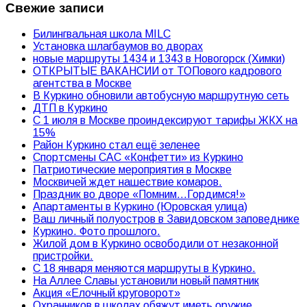
Свежие записи
Билингвальная школа MILC
Установка шлагбаумов во дворах
новые маршруты 1434 и 1343 в Новогорск (Химки)
ОТКРЫТЫЕ ВАКАНСИИ от ТОПового кадрового
агентства в Москве
В Куркино обновили автобусную маршрутную сеть
ДТП в Куркино
С 1 июля в Москве проиндексируют тарифы ЖКХ на
15%
Район Куркино стал ещё зеленее
Спортсмены САС «Конфетти» из Куркино
Патриотические мероприятия в Москве
Москвичей ждет нашествие комаров.
Праздник во дворе «Помним…Гордимся!»
Апартаменты в Куркино (Юровская улица)
Ваш личный полуостров в Завидовском заповеднике
Куркино. Фото прошлого.
Жилой дом в Куркино освободили от незаконной
пристройки.
С 18 января меняются маршруты в Куркино.
На Аллее Славы установили новый памятник
Акция «Елочный круговорот»
Охранников в школах обяжут иметь оружие