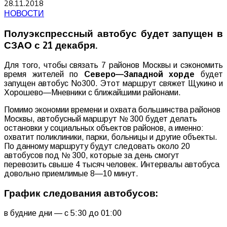
28.11.2018
НОВОСТИ
Полуэкспрессный автобус будет запущен в
СЗАО с 21 декабря.
Для
того
,
чтобы
связать
7
районов
Москвы
и
сэкономить
время
жителей
по
Северо
—
Западной
хорде
будет
запущен
автобус
No300
.
Этот
маршрут
свяжет
Щукино
и
Хорошево
—
Мневники
с
ближайшими
районами
.
Помимо
экономии
времени
и
охвата
большинства
районов
Москвы
,
автобусный
маршрут
№
300
будет
делать
остановки
у
социальных
объектов
районов
,
а
именно
:
охватит
поликлиники
,
парки
,
больницы
и
другие
объекты.
По
данному
маршруту
будут
следовать
около
20
автобусов
под
№ 300
,
которые
за
день
смогут
перевозить
свыше
4
тысяч
человек
.
Интервалы
автобуса
довольно
приемлимые
8
—
10
минут
.
График
следования
автобусов:
в
будние
дни
—
с
5
:
30
до
01
:
00