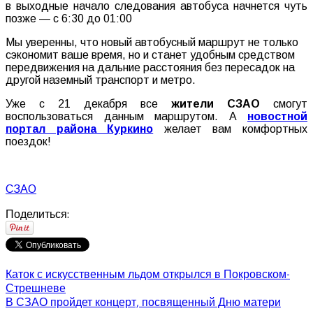
в
выходные
начало
следования
автобуса
начнется
чуть
позже
—
с
6
:
30
до
01
:
00
Мы
уверенны
,
что
новый
автобусный
маршрут
не
только
сэкономит
ваше
время
,
но
и
станет
удобным
средством
передвижения
на
дальние
расстояния
без
пересадок
на
другой
наземный
транспорт
и
метро
.
Уже с 21 декабря все
жители СЗАО
смогут
воспользоваться данным маршрутом. А
новостной
портал района Куркино
желает вам комфортных
поездок!
СЗАО
Поделиться:
Каток с искусственным льдом открылся в Покровском-
Стрешневе
В СЗАО пройдет концерт, посвященный Дню матери