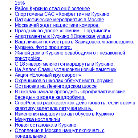
15%
Район Куркино стал ещё зеленее
Спортсмены САС «Конфетти» из Куркино
Патриотические мероприятия в Москве
Москвичей ждет нашествие комаров.
Праздник во дворе «Помним…Гордимся!»
Апартаменты в Куркино (Юровская улица)
Ваш личный полуостров в Завидовском заповеднике
Куркино. Фото прошлого.
Жилой дом в Куркино освободили от незаконной
пристройки.
С 18 января меняются маршруты в Куркино.
На Аллее Славы установили новый памятник
Акция «Елочный круговорот»
Охранников в школах обяжут иметь оружие
Остановка на Ленинградском шоссе
В школах начали проводить «профилактические
беседы» о вреде квадробинга.
СпасРезерв рассказал как действовать, если к вам в
квартиру залетела летучая мышь.
Изменения маршрутов автобусов в Куркино
Минутка ностальгии
Новая остановка в Куркино
Отопление в Москве начнут включать с
понедельника