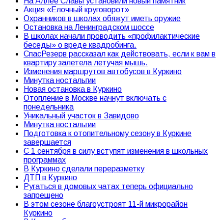
На Аллее Славы установили новый памятник
Акция «Елочный круговорот»
Охранников в школах обяжут иметь оружие
Остановка на Ленинградском шоссе
В школах начали проводить «профилактические
беседы» о вреде квадробинга.
СпасРезерв рассказал как действовать, если к вам в
квартиру залетела летучая мышь.
Изменения маршрутов автобусов в Куркино
Минутка ностальгии
Новая остановка в Куркино
Отопление в Москве начнут включать с
понедельника
Уникальный участок в Завидово
Минутка ностальгии
Подготовка к отопительному сезону в Куркине
завершается
С 1 сентября в силу вступят изменения в школьных
программах
В Куркино сделали переразметку
ДТП в Куркино
Ругаться в домовых чатах теперь официально
запрещено
В этом сезоне благоустроят 11-й микрорайон
Куркино