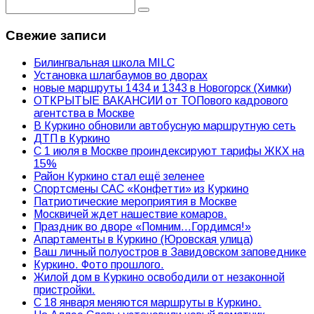
Свежие записи
Билингвальная школа MILC
Установка шлагбаумов во дворах
новые маршруты 1434 и 1343 в Новогорск (Химки)
ОТКРЫТЫЕ ВАКАНСИИ от ТОПового кадрового
агентства в Москве
В Куркино обновили автобусную маршрутную сеть
ДТП в Куркино
С 1 июля в Москве проиндексируют тарифы ЖКХ на
15%
Район Куркино стал ещё зеленее
Спортсмены САС «Конфетти» из Куркино
Патриотические мероприятия в Москве
Москвичей ждет нашествие комаров.
Праздник во дворе «Помним…Гордимся!»
Апартаменты в Куркино (Юровская улица)
Ваш личный полуостров в Завидовском заповеднике
Куркино. Фото прошлого.
Жилой дом в Куркино освободили от незаконной
пристройки.
С 18 января меняются маршруты в Куркино.