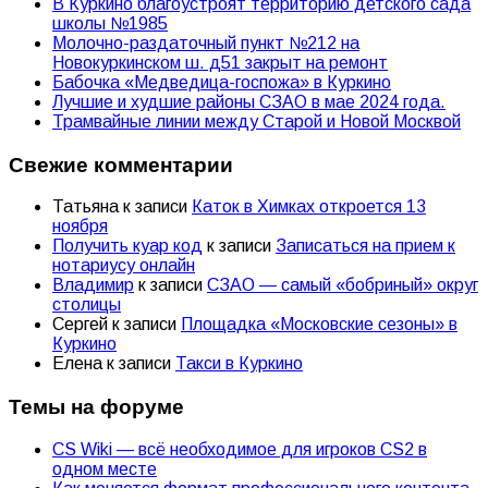
В Куркино благоустроят территорию детского сада
школы №1985
Молочно-раздаточный пункт №212 на
Новокуркинском ш. д51 закрыт на ремонт
Бабочка «Медведица-госпожа» в Куркино
Лучшие и худшие районы СЗАО в мае 2024 года.
Трамвайные линии между Старой и Новой Москвой
Свежие комментарии
Татьяна
к записи
Каток в Химках откроется 13
ноября
Получить куар код
к записи
Записаться на прием к
нотариусу онлайн
Владимир
к записи
СЗАО — самый «бобриный» округ
столицы
Сергей
к записи
Площадка «Московские сезоны» в
Куркино
Елена
к записи
Такси в Куркино
Темы на форуме
CS Wiki — всё необходимое для игроков CS2 в
одном месте