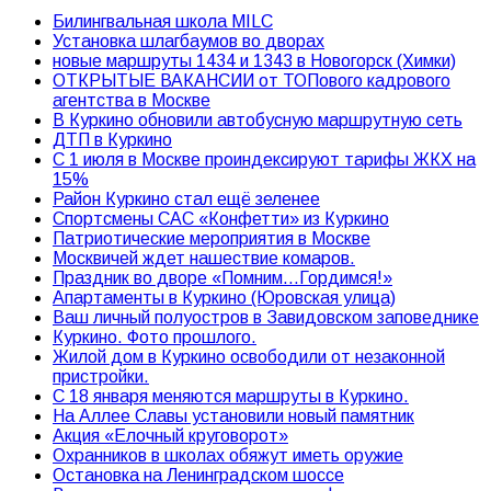
Билингвальная школа MILC
Установка шлагбаумов во дворах
новые маршруты 1434 и 1343 в Новогорск (Химки)
ОТКРЫТЫЕ ВАКАНСИИ от ТОПового кадрового
агентства в Москве
В Куркино обновили автобусную маршрутную сеть
ДТП в Куркино
С 1 июля в Москве проиндексируют тарифы ЖКХ на
15%
Район Куркино стал ещё зеленее
Спортсмены САС «Конфетти» из Куркино
Патриотические мероприятия в Москве
Москвичей ждет нашествие комаров.
Праздник во дворе «Помним…Гордимся!»
Апартаменты в Куркино (Юровская улица)
Ваш личный полуостров в Завидовском заповеднике
Куркино. Фото прошлого.
Жилой дом в Куркино освободили от незаконной
пристройки.
С 18 января меняются маршруты в Куркино.
На Аллее Славы установили новый памятник
Акция «Елочный круговорот»
Охранников в школах обяжут иметь оружие
Остановка на Ленинградском шоссе