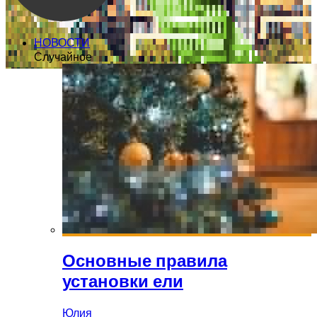
НОВОСТИ
Случайное
Основные правила
установки ели
Юлия