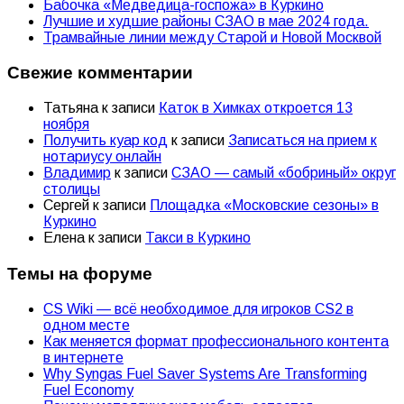
Бабочка «Медведица-госпожа» в Куркино
Лучшие и худшие районы СЗАО в мае 2024 года.
Трамвайные линии между Старой и Новой Москвой
Свежие комментарии
Татьяна
к записи
Каток в Химках откроется 13
ноября
Получить куар код
к записи
Записаться на прием к
нотариусу онлайн
Владимир
к записи
СЗАО — самый «бобриный» округ
столицы
Сергей
к записи
Площадка «Московские сезоны» в
Куркино
Елена
к записи
Такси в Куркино
Темы на форуме
CS Wiki — всё необходимое для игроков CS2 в
одном месте
Как меняется формат профессионального контента
в интернете
Why Syngas Fuel Saver Systems Are Transforming
Fuel Economy