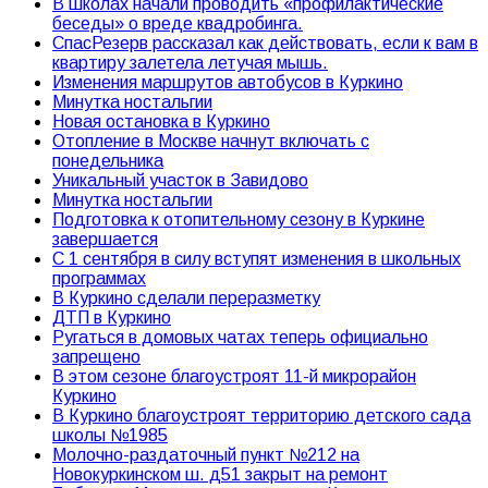
В школах начали проводить «профилактические
беседы» о вреде квадробинга.
СпасРезерв рассказал как действовать, если к вам в
квартиру залетела летучая мышь.
Изменения маршрутов автобусов в Куркино
Минутка ностальгии
Новая остановка в Куркино
Отопление в Москве начнут включать с
понедельника
Уникальный участок в Завидово
Минутка ностальгии
Подготовка к отопительному сезону в Куркине
завершается
С 1 сентября в силу вступят изменения в школьных
программах
В Куркино сделали переразметку
ДТП в Куркино
Ругаться в домовых чатах теперь официально
запрещено
В этом сезоне благоустроят 11-й микрорайон
Куркино
В Куркино благоустроят территорию детского сада
школы №1985
Молочно-раздаточный пункт №212 на
Новокуркинском ш. д51 закрыт на ремонт