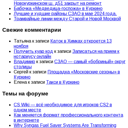
Новокуркинском ш. д51 закрыт на ремонт
Бабочка «Медведица-госпожа» в Куркино
Лучшие и худшие районы СЗАО в мае 2024 года.
Трамвайные линии между Старой и Новой Москвой
Свежие комментарии
Татьяна
к записи
Каток в Химках откроется 13
ноября
Получить куар код
к записи
Записаться на прием к
нотариусу онлайн
Владимир
к записи
СЗАО — самый «бобриный» округ
столицы
Сергей
к записи
Площадка «Московские сезоны» в
Куркино
Елена
к записи
Такси в Куркино
Темы на форуме
CS Wiki — всё необходимое для игроков CS2 в
одном месте
Как меняется формат профессионального контента
в интернете
Why Syngas Fuel Saver Systems Are Transforming