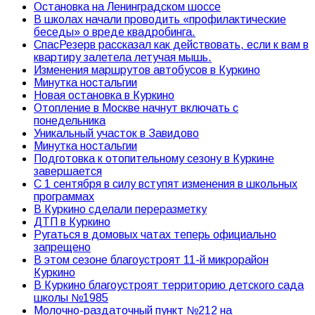
Остановка на Ленинградском шоссе
В школах начали проводить «профилактические
беседы» о вреде квадробинга.
СпасРезерв рассказал как действовать, если к вам в
квартиру залетела летучая мышь.
Изменения маршрутов автобусов в Куркино
Минутка ностальгии
Новая остановка в Куркино
Отопление в Москве начнут включать с
понедельника
Уникальный участок в Завидово
Минутка ностальгии
Подготовка к отопительному сезону в Куркине
завершается
С 1 сентября в силу вступят изменения в школьных
программах
В Куркино сделали переразметку
ДТП в Куркино
Ругаться в домовых чатах теперь официально
запрещено
В этом сезоне благоустроят 11-й микрорайон
Куркино
В Куркино благоустроят территорию детского сада
школы №1985
Молочно-раздаточный пункт №212 на