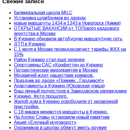
Свежие записи
Билингвальная школа MILC
Установка шлагбаумов во дворах
новые маршруты 1434 и 1343 в Новогорск (Химки)
ОТКРЫТЫЕ ВАКАНСИИ от ТОПового кадрового
агентства в Москве
В Куркино обновили автобусную маршрутную сеть
ДТП в Куркино
С 1 июля в Москве проиндексируют тарифы ЖКХ на
15%
Район Куркино стал ещё зеленее
Спортсмены САС «Конфетти» из Куркино
Патриотические мероприятия в Москве
Москвичей ждет нашествие комаров.
Праздник во дворе «Помним…Гордимся!»
Апартаменты в Куркино (Юровская улица)
Ваш личный полуостров в Завидовском заповеднике
Куркино. Фото прошлого.
Жилой дом в Куркино освободили от незаконной
пристройки.
С 18 января меняются маршруты в Куркино.
На Аллее Славы установили новый памятник
Акция «Елочный круговорот»
Охранников в школах обяжут иметь оружие