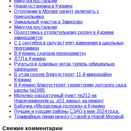
Минутка ностальгии
Новая остановка в Куркино
Отопление в Москве начнут включать с
понедельника
Уникальный участок в Завидово
Минутка ностальгии
Подготовка к отопительному сезону в Куркине
завершается
С 1 сентября в силу вступят изменения в школьных
программах
В Куркино сделали переразметку
ДТП в Куркино
Ругаться в домовых чатах теперь официально
запрещено
В этом сезоне благоустроят 11-й микрорайон
Куркино
В Куркино благоустроят территорию детского сада
школы №1985
Молочно-раздаточный пункт №212 на
Новокуркинском ш. д51 закрыт на ремонт
Бабочка «Медведица-госпожа» в Куркино
Лучшие и худшие районы СЗАО в мае 2024 года.
Трамвайные линии между Старой и Новой Москвой
Свежие комментарии