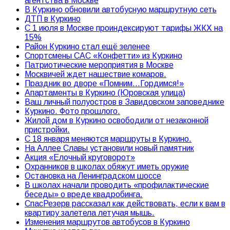
агентства в Москве
В Куркино обновили автобусную маршрутную сеть
ДТП в Куркино
С 1 июля в Москве проиндексируют тарифы ЖКХ на
15%
Район Куркино стал ещё зеленее
Спортсмены САС «Конфетти» из Куркино
Патриотические мероприятия в Москве
Москвичей ждет нашествие комаров.
Праздник во дворе «Помним…Гордимся!»
Апартаменты в Куркино (Юровская улица)
Ваш личный полуостров в Завидовском заповеднике
Куркино. Фото прошлого.
Жилой дом в Куркино освободили от незаконной
пристройки.
С 18 января меняются маршруты в Куркино.
На Аллее Славы установили новый памятник
Акция «Елочный круговорот»
Охранников в школах обяжут иметь оружие
Остановка на Ленинградском шоссе
В школах начали проводить «профилактические
беседы» о вреде квадробинга.
СпасРезерв рассказал как действовать, если к вам в
квартиру залетела летучая мышь.
Изменения маршрутов автобусов в Куркино