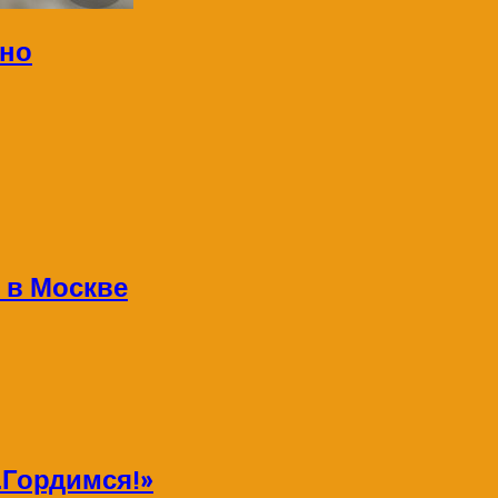
ино
 в Москве
Гордимся!»