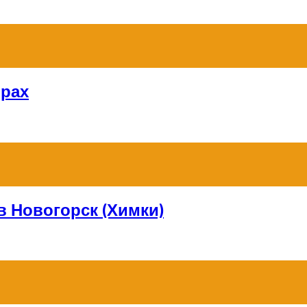
орах
в Новогорск (Химки)