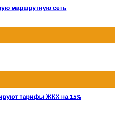
ную маршрутную сеть
сируют тарифы ЖКХ на 15%