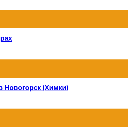
орах
в Новогорск (Химки)