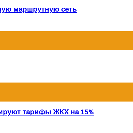
ную маршрутную сеть
сируют тарифы ЖКХ на 15%