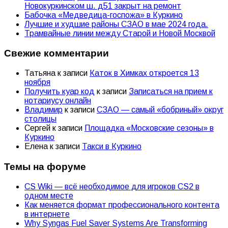
Новокуркинском ш. д51 закрыт на ремонт
Бабочка «Медведица-госпожа» в Куркино
Лучшие и худшие районы СЗАО в мае 2024 года.
Трамвайные линии между Старой и Новой Москвой
Свежие комментарии
Татьяна
к записи
Каток в Химках откроется 13
ноября
Получить куар код
к записи
Записаться на прием к
нотариусу онлайн
Владимир
к записи
СЗАО — самый «бобриный» округ
столицы
Сергей
к записи
Площадка «Московские сезоны» в
Куркино
Елена
к записи
Такси в Куркино
Темы на форуме
CS Wiki — всё необходимое для игроков CS2 в
одном месте
Как меняется формат профессионального контента
в интернете
Why Syngas Fuel Saver Systems Are Transforming