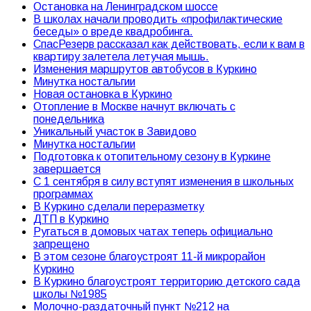
Остановка на Ленинградском шоссе
В школах начали проводить «профилактические
беседы» о вреде квадробинга.
СпасРезерв рассказал как действовать, если к вам в
квартиру залетела летучая мышь.
Изменения маршрутов автобусов в Куркино
Минутка ностальгии
Новая остановка в Куркино
Отопление в Москве начнут включать с
понедельника
Уникальный участок в Завидово
Минутка ностальгии
Подготовка к отопительному сезону в Куркине
завершается
С 1 сентября в силу вступят изменения в школьных
программах
В Куркино сделали переразметку
ДТП в Куркино
Ругаться в домовых чатах теперь официально
запрещено
В этом сезоне благоустроят 11-й микрорайон
Куркино
В Куркино благоустроят территорию детского сада
школы №1985
Молочно-раздаточный пункт №212 на