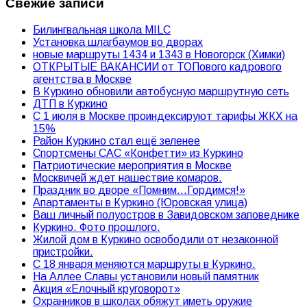
Свежие записи
Билингвальная школа MILC
Установка шлагбаумов во дворах
новые маршруты 1434 и 1343 в Новогорск (Химки)
ОТКРЫТЫЕ ВАКАНСИИ от ТОПового кадрового
агентства в Москве
В Куркино обновили автобусную маршрутную сеть
ДТП в Куркино
С 1 июля в Москве проиндексируют тарифы ЖКХ на
15%
Район Куркино стал ещё зеленее
Спортсмены САС «Конфетти» из Куркино
Патриотические мероприятия в Москве
Москвичей ждет нашествие комаров.
Праздник во дворе «Помним…Гордимся!»
Апартаменты в Куркино (Юровская улица)
Ваш личный полуостров в Завидовском заповеднике
Куркино. Фото прошлого.
Жилой дом в Куркино освободили от незаконной
пристройки.
С 18 января меняются маршруты в Куркино.
На Аллее Славы установили новый памятник
Акция «Елочный круговорот»
Охранников в школах обяжут иметь оружие